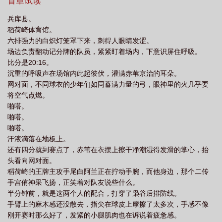
知道这家伙看上去有气无力的，在球场上稳得一批，堪称接发之
首章试读
神，不管是宫双子还是尾白的发球，到他面前通通被吞噬！赤苇：
兵库县。
“……”所以这家伙是用这种实力在排球部划水摸鱼了一整年吗？到底
稻荷崎体育馆。
是怎么做到的？！！—池原光表示：我也不知道啊（茫然呆呆脸）
六排强力的白炽灯笼罩下来，刺得人眼睛发涩。
他仅仅是一只水豚幼崽而已啊喂。本来在动物园里顶着橘子泡温
场边负责翻动记分牌的队员，紧紧盯着场内，下意识屏住呼吸。
泉，打了个盹儿的功夫就魂穿男高中生了。他也很无辜的好吗？好
比分是20:16。
在他是一只聪明的水豚幼崽，脑袋里也安装好了各种基础安装包，
沉重的呼吸声在场馆内此起彼伏，灌满赤苇京治的耳朵。
会说人话通人性，伪装成堂堂人类肯定是不在话下啦。而且他还很
网对面，不同球衣的少年们如同蓄满力量的弓，眼神里的火几乎要
会打排球！毕竟在他还在动物园的时候，他就最擅长顶球啦。就是
将空气点燃。
不知道为什么，那些笨蛋人类总是在他顶球的时候，露出一副震惊
啪嗒。
的表情，好像他做出了什么不可思议的事一样。明明是很轻松的
啪嗒。
事，笨手笨脚的人类怎么就做不到？算了，这里没有水豚同伴，那
啪嗒。
他之后退而求次了。人顶不到的球，豚来！于是顶着顶着，池原光
汗液滴落在地板上。
莫名就成了IH大赛最佳自由人，又被评为春高决赛最受瞩目的选
还有四分就到赛点了，赤苇在衣摆上擦干净潮湿得发滑的掌心，抬
手，拿到双冠军的枭谷部员们更是热泪盈眶，全都扑过去揉他脑
头看向网对面。
袋，挥泪夸赞他救队伍于水火之中！而在被包围的豚什么都没听进
稻荷崎的王牌主攻手尾白阿兰正在拧动手腕，而他身边，那个二传
去，只听到今晚的聚餐会有水果。水果，豚喜欢！冠军可以换水
手宫侑神采飞扬，正笑着对队友说些什么。
果，冠军≈水果，所以冠军豚也喜欢！“那就一起拿更多更多的冠军
半分钟前，就是这两个人的配合，打穿了枭谷后排防线。
吧！”在众人的欢呼声中，池原光露出了幸福的笑容。嘿嘿，好多好
手臂上的麻木感还没散去，指尖在球皮上摩擦了太多次，手感不像
多的水果，豚来了！“冠军，好耶！”#人身豚魂#豚很呆/虽然穿成人
刚开赛时那么好了，发紧的小腿肌肉也在诉说着疲惫感。
了但还保留了部分水豚习性#喜欢水/困困的/情绪还算稳定/动作迟缓