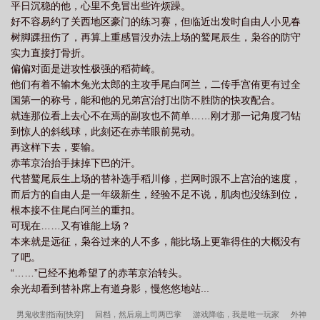
平日沉稳的他，心里不免冒出些许烦躁。
#不吃便便！#枭谷会赢/主角天赋型/cb向#ooc！ooc！ooc！温馨提
好不容易约了关西地区豪门的练习赛，但临近出发时自由人小见春
示：作者不仅文盲而且球盲！！对于排球的理解程度堪比成年香
树脚踝扭伤了，再算上重感冒没办法上场的鹫尾辰生，枭谷的防守
蕉！相关专业知识来自于网络/如有错误请多多包涵！（提前土下座
实力直接打骨折。
了orzand豚宝是自由人嘛…多多少少肯定会分走小见的出场时间
偏偏对面是进攻性极强的稻荷崎。
（真的抱歉orz我目前也没有想到太好的方法解决这个问题，总体这
他们有着不输木兔光太郎的主攻手尾白阿兰，二传手宫侑更有过全
篇文对小见厨来说可能没有那么友好，请慎看qwq。
国第一的称号，能和他的兄弟宫治打出防不胜防的快攻配合。
就连那位看上去心不在焉的副攻也不简单……刚才那一记角度刁钻
到惊人的斜线球，此刻还在赤苇眼前晃动。
再这样下去，要输。
赤苇京治抬手抹掉下巴的汗。
代替鹫尾辰生上场的替补选手稻川修，拦网时跟不上宫治的速度，
而后方的自由人是一年级新生，经验不足不说，肌肉也没练到位，
根本接不住尾白阿兰的重扣。
可现在……又有谁能上场？
本来就是远征，枭谷过来的人不多，能比场上更靠得住的大概没有
了吧。
“……”已经不抱希望了的赤苇京治转头。
余光却看到替补席上有道身影，慢悠悠地站...
男鬼收割指南[快穿]
回档，然后扇上司两巴掌
游戏降临，我是唯一玩家
外神