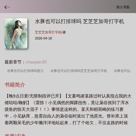
加入书架
水豚也可以打排球吗 芝芝芝加哥打字机
芝芝芝加哥打字机
/著
2026-04-18
最新章节：
charpter20
水豚也可以打排球吗晋江
水豚也可以打排球吗芝芝芝加哥打字机
水豚也可以
打排球吗免费阅读
水豚也可以打排球吗百度
水豚也可以打排球吗?
水豚也
书籍简介
可以打排球吗TXT
水豚也可以打排球吗全文免费阅读
水豚也可以打排球吗txt晋
【晚9点日更/无限制段评已开】【文案鸣谢某路过时认真指点我的大
江
水豚也可以打排球吗by芝芝芝加哥打字机
水豚也可以打排球吗笔趣
佬咕咕/鞠躬】《震惊！小见偶然的脚踝扭伤，竟让枭谷抓到了浑水
阁
水豚也可以打排球吗视频
水豚可以打排球吗txt百度
水豚也可以打排球
摸鱼的惊天大混子！！》事情是这样的。某天和稻荷崎的练习赛
吗txt
水豚也可以打排球吗by芝芝免费阅读笔
水豚也可以打排球吗免费
水
中，小见缺席，急需自由人的枭谷临时派出了池原光。替补席上顶
着两颗呆毛的少年懒洋洋地站起来，打了个哈欠，不仅走路的时候
豚也可以打排球吗txt百度
水豚也可以打排球吗免费阅读笔趣阁XT
水豚也可以
都耷拉着肩膀，连眼睛都好像没怎么睁开。喂喂——没睡醒吗？谁
打排球吗为什么
水豚也可以打排球吗 芝芝芝加哥打字机