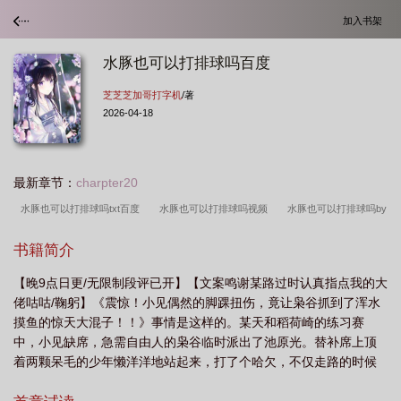
加入书架
水豚也可以打排球吗百度
芝芝芝加哥打字机
/著
2026-04-18
最新章节：
charpter20
水豚也可以打排球吗txt百度
水豚也可以打排球吗视频
水豚也可以打排球吗by
芝芝芝加哥打字机
水豚也可以打排球吗芝芝芝加哥打字机
水豚也可以打排球吗
书籍简介
百度
水豚也可以打排球吗TXT
水豚也可以打排球吗为什么
水豚也可以打排
【晚9点日更/无限制段评已开】【文案鸣谢某路过时认真指点我的大
球吗by芝芝免费阅读笔
水豚也可以打排球吗全文免费阅读
水豚也可以打排球
佬咕咕/鞠躬】《震惊！小见偶然的脚踝扭伤，竟让枭谷抓到了浑水
吗晋江
水豚也可以打排球吗?
水豚可以打排球吗txt百度
水豚也可以打排球
摸鱼的惊天大混子！！》事情是这样的。某天和稻荷崎的练习赛
吗txt晋江
水豚也可以打排球吗txt
水豚也可以打排球吗免费阅读笔趣阁
水
中，小见缺席，急需自由人的枭谷临时派出了池原光。替补席上顶
着两颗呆毛的少年懒洋洋地站起来，打了个哈欠，不仅走路的时候
豚也可以打排球吗免费
水豚也可以打排球吗免费阅读笔趣阁XT
水豚也可以打
都耷拉着肩膀，连眼睛都好像没怎么睁开。喂喂——没睡醒吗？谁
排球吗笔趣阁
水豚也可以打排球吗免费阅读