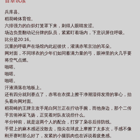
知道这家伙看上去有气无力的，在球场上稳得一批，堪称接发之
首章试读
神，不管是宫双子还是尾白的发球，到他面前通通被吞噬！赤苇：
兵库县。
“……”所以这家伙是用这种实力在排球部划水摸鱼了一整年吗？到底
稻荷崎体育馆。
是怎么做到的？！！—池原光表示：我也不知道啊（茫然呆呆脸）
六排强力的白炽灯笼罩下来，刺得人眼睛发涩。
他仅仅是一只水豚幼崽而已啊喂。本来在动物园里顶着橘子泡温
场边负责翻动记分牌的队员，紧紧盯着场内，下意识屏住呼吸。
泉，打了个盹儿的功夫就魂穿男高中生了。他也很无辜的好吗？好
比分是20:16。
在他是一只聪明的水豚幼崽，脑袋里也安装好了各种基础安装包，
沉重的呼吸声在场馆内此起彼伏，灌满赤苇京治的耳朵。
会说人话通人性，伪装成堂堂人类肯定是不在话下啦。而且他还很
网对面，不同球衣的少年们如同蓄满力量的弓，眼神里的火几乎要
会打排球！毕竟在他还在动物园的时候，他就最擅长顶球啦。就是
将空气点燃。
不知道为什么，那些笨蛋人类总是在他顶球的时候，露出一副震惊
啪嗒。
的表情，好像他做出了什么不可思议的事一样。明明是很轻松的
啪嗒。
事，笨手笨脚的人类怎么就做不到？算了，这里没有水豚同伴，那
啪嗒。
他之后退而求次了。人顶不到的球，豚来！于是顶着顶着，池原光
汗液滴落在地板上。
莫名就成了IH大赛最佳自由人，又被评为春高决赛最受瞩目的选
还有四分就到赛点了，赤苇在衣摆上擦干净潮湿得发滑的掌心，抬
手，拿到双冠军的枭谷部员们更是热泪盈眶，全都扑过去揉他脑
头看向网对面。
袋，挥泪夸赞他救队伍于水火之中！而在被包围的豚什么都没听进
稻荷崎的王牌主攻手尾白阿兰正在拧动手腕，而他身边，那个二传
去，只听到今晚的聚餐会有水果。水果，豚喜欢！冠军可以换水
手宫侑神采飞扬，正笑着对队友说些什么。
果，冠军≈水果，所以冠军豚也喜欢！“那就一起拿更多更多的冠军
半分钟前，就是这两个人的配合，打穿了枭谷后排防线。
吧！”在众人的欢呼声中，池原光露出了幸福的笑容。嘿嘿，好多好
手臂上的麻木感还没散去，指尖在球皮上摩擦了太多次，手感不像
多的水果，豚来了！“冠军，好耶！”#人身豚魂#豚很呆/虽然穿成人
刚开赛时那么好了，发紧的小腿肌肉也在诉说着疲惫感。
了但还保留了部分水豚习性#喜欢水/困困的/情绪还算稳定/动作迟缓