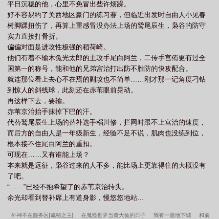
平日沉稳的他，心里不免冒出些许烦躁。
#不吃便便！#枭谷会赢/主角天赋型/cb向#ooc！ooc！ooc！温馨提
好不容易约了关西地区豪门的练习赛，但临近出发时自由人小见春
示：作者不仅文盲而且球盲！！对于排球的理解程度堪比成年香
树脚踝扭伤了，再算上重感冒没办法上场的鹫尾辰生，枭谷的防守
蕉！相关专业知识来自于网络/如有错误请多多包涵！（提前土下座
实力直接打骨折。
了orzand豚宝是自由人嘛…多多少少肯定会分走小见的出场时间
偏偏对面是进攻性极强的稻荷崎。
（真的抱歉orz我目前也没有想到太好的方法解决这个问题，总体这
他们有着不输木兔光太郎的主攻手尾白阿兰，二传手宫侑更有过全
篇文对小见厨来说可能没有那么友好，请慎看qwq。
国第一的称号，能和他的兄弟宫治打出防不胜防的快攻配合。
就连那位看上去心不在焉的副攻也不简单……刚才那一记角度刁钻
到惊人的斜线球，此刻还在赤苇眼前晃动。
再这样下去，要输。
赤苇京治抬手抹掉下巴的汗。
代替鹫尾辰生上场的替补选手稻川修，拦网时跟不上宫治的速度，
而后方的自由人是一年级新生，经验不足不说，肌肉也没练到位，
根本接不住尾白阿兰的重扣。
可现在……又有谁能上场？
本来就是远征，枭谷过来的人不多，能比场上更靠得住的大概没有
了吧。
“……”已经不抱希望了的赤苇京治转头。
余光却看到替补席上有道身影，慢悠悠地站...
外神不在服务区[诡秘之主]
在鬼怪世界当黄大仙的日子
我有一座地下城
和前