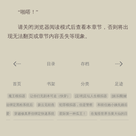
“啪嗒！”
请关闭浏览器阅读模式后查看本章节，否则将出
现无法翻页或章节内容丢失等现象。
目录
存档
首页
书架
分类
足迹
魔王模拟器
让你们无剧本可走（快穿）
[足球]足坛人生模拟器
[娱乐圈]被
迫绑定黑粉系统后
拨云见轻燕
犯罪模拟器，但是警察
和前任她小姨先婚后
爱
穿越修真界但绑定快递系统
星际第一种瓜王！
在鬼怪世界当黄大仙的日
子
[综英美]阿卡姆乐园建造中
外神不在服务区[诡秘之主]
回到明末当暴君[穿
书]
男鬼收割指南[快穿]
回档，然后扇上司两巴掌
都说了别把漫画当真！