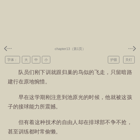
chapter13（第1页）
字体：
大
中
小
护眼
关灯
队员们刚下训就跟归巢的鸟似的飞走，只留暗路
建行在原地惋惜。
早在这学期刚注意到池原光的时候，他就被这孩
子的接球能力所震撼。
但有着这种技术的自由人却在排球部不争不抢，
甚至训练都时常偷懒。